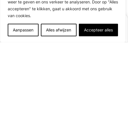
weer te geven en ons verkeer te analyseren. Door op "Alles
accepteren" te klikken, gaat u akkoord met ons gebruik
van cookies.
BOEK
Aanpassen
Alles afwijzen
Accepteer alles
Afficher plus de détails
Waar
Geopend van
12 juni
tot
06 september 2026
te beginnen?
45 staanplaatsen
Nood aan ontspanning na een lange reis? Het kleine
35 Route de Mauriac
strand aan het einde van de camping, aan de rand van
15400 Trizac
het Plan d’Eau du Pioulat, is de perfecte plek om tot
Bekijk op de kaart
rust te komen. Zwemmen is toegestaan (maar niet
onder toezicht) en vissen is ook mogelijk.
campinglepioulat@onlycamp.fr
+33(0) 7 67 24 28 24
Onze diensten
Contact
bij de receptie